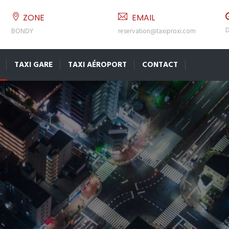
ZONE
EMAIL
D
BONDY
reservation@taxiproxi.com
TAXI GARE
TAXI AÉROPORT
CONTACT