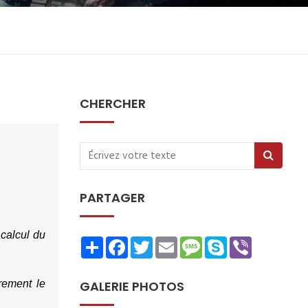
CHERCHER
PARTAGER
calcul du 
Share
Facebook
Twitter
Email
Message
Skype
Viber
rement le 
GALERIE PHOTOS