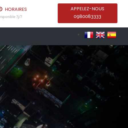
APPELEZ-NOUS
HORAIRES
0980083333
isponible 7j/7