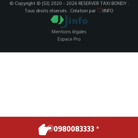
© Copyright © (S3) 2020 - 2026 RESERVER TAXI BONDY .
Tous droits réservés . Création par
JINFO
Mentions légales
Espace Pro
0980083333
*