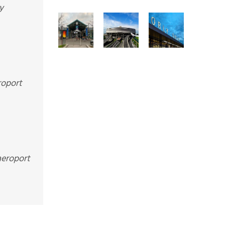
y
roport
 aeroport