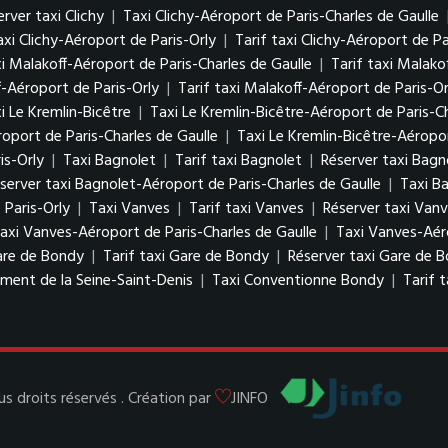
rver taxi Clichy
|
Taxi Clichy-Aéroport de Paris-Charles de Gaulle
axi Clichy-Aéroport de Paris-Orly
|
Tarif taxi Clichy-Aéroport de Pa
i Malakoff-Aéroport de Paris-Charles de Gaulle
|
Tarif taxi Malako
f-Aéroport de Paris-Orly
|
Tarif taxi Malakoff-Aéroport de Paris-Or
i Le Kremlin-Bicêtre
|
Taxi Le Kremlin-Bicêtre-Aéroport de Paris-Ch
roport de Paris-Charles de Gaulle
|
Taxi Le Kremlin-Bicêtre-Aéropor
is-Orly
|
Taxi Bagnolet
|
Tarif taxi Bagnolet
|
Réserver taxi Bagn
server taxi Bagnolet-Aéroport de Paris-Charles de Gaulle
|
Taxi B
 Paris-Orly
|
Taxi Vanves
|
Tarif taxi Vanves
|
Réserver taxi Van
taxi Vanves-Aéroport de Paris-Charles de Gaulle
|
Taxi Vanves-Aér
are de Bondy
|
Tarif taxi Gare de Bondy
|
Réserver taxi Gare de 
ment de la Seine-Saint-Denis
|
Taxi Conventionne Bondy
|
Tarif 
 droits réservés . Création par
JINFO