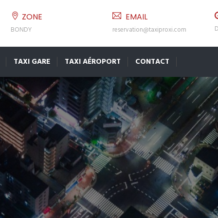
ZONE
EMAIL
D
BONDY
reservation@taxiproxi.com
TAXI GARE
TAXI AÉROPORT
CONTACT