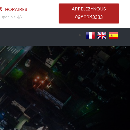
APPELEZ-NOUS
HORAIRES
0980083333
isponible 7j/7