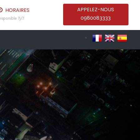
APPELEZ-NOUS
HORAIRES
0980083333
isponible 7j/7