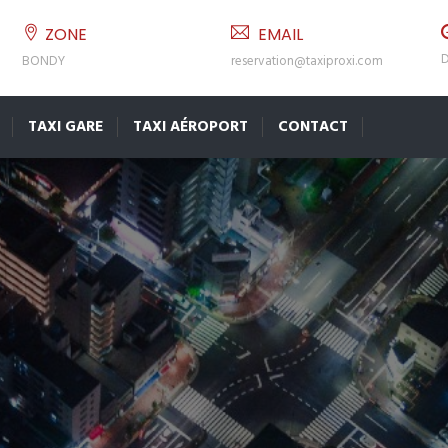
ZONE
EMAIL
D
BONDY
reservation@taxiproxi.com
TAXI GARE
TAXI AÉROPORT
CONTACT