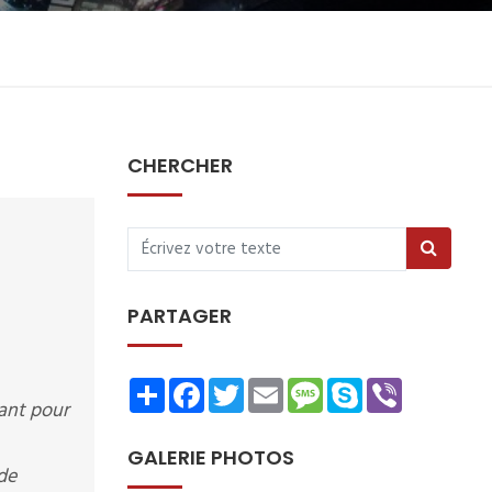
CHERCHER
PARTAGER
Share
Facebook
Twitter
Email
Message
Skype
Viber
sant pour
GALERIE PHOTOS
de